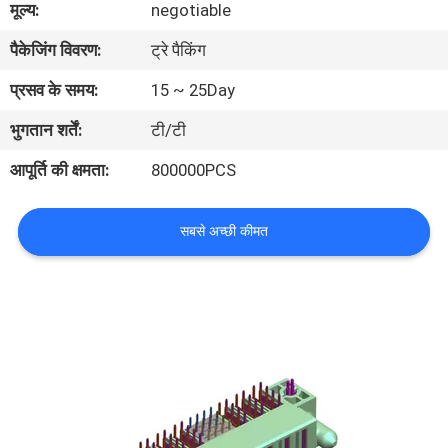
मूल्य:
negotiable
गुणवत्ता
पैकेजिंग विवरण:
ट्रे पैकिंग
नियंत्रण
प्रसव के समय:
15 ~ 25Day
संपर्क
भुगतान शर्तें:
टी/टी
करें
आपूर्ति की क्षमता:
800000PCS
एक
सबसे अच्छी कीमत
उद्धरण
की
विनती
करे
साइटमैप