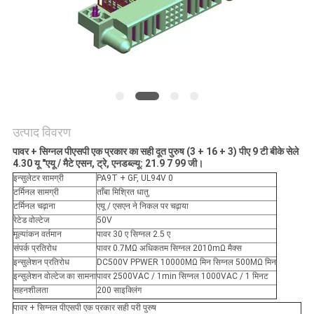
PRIVACY
POLICY
उत्पाद विवरण
पावर + सिग्नल पीएसपी एक प्रकार का सही दूत पुरुष (3 + 16 + 3) पीए 9 टी बीके सेले
4.30 यू "एयू / मैटे एसन, ट्रे, एनडब्ल्यू: 21.9 7 99 जी।
इन्सुलेटर सामग्री
PA9T + GF, UL94V 0
टर्मिनल सामग्री
ताँबा मिश्रित धातु
टर्मिनल चढ़ाना
एयू / एसएन ने निकल पर चढ़ाया
रेटेड वोल्टेज
50V
मूल्यांकन वर्तमान
पावर 30 ए सिग्नल 2.5 ए
संपर्क प्रतिरोध
पावर 0.7MΩ अधिकतम सिग्नल 2010mΩ मैक्स
इन्सुलेशन प्रतिरोध
DC500V PPWER 10000MΩ मिन सिग्नल 500MΩ मिन
इन्सुलेशन वोल्टेज का सामना
पावर 2500VAC / 1min सिग्नल 1000VAC / 1 मिनट
सहनशीलता
200 साइक्लिंग
पावर + सिग्नल पीएसपी एक प्रकार सही परी पुरुष