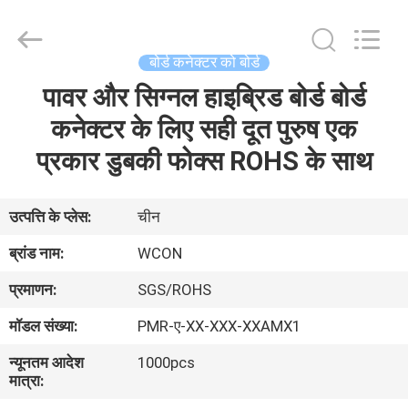
ELECTRONICS
(
GUANGDONG)
CO.,
LTD.
बोर्ड कनेक्टर को बोर्ड
All
Rights
Reserved.
पावर और सिग्नल हाइब्रिड बोर्ड बोर्ड
घर
कनेक्टर के लिए सही दूत पुरुष एक
उत्पादों
प्रकार डुबकी फोक्स ROHS के साथ
हमारे
उत्पत्ति के प्लेस:
चीन
बारे
ब्रांड नाम:
WCON
में
प्रमाणन:
SGS/ROHS
मॉडल संख्या:
PMR-ए-XX-XXX-XXAMX1
कारखाना
न्यूनतम आदेश
1000pcs
भ्रमण
मात्रा: